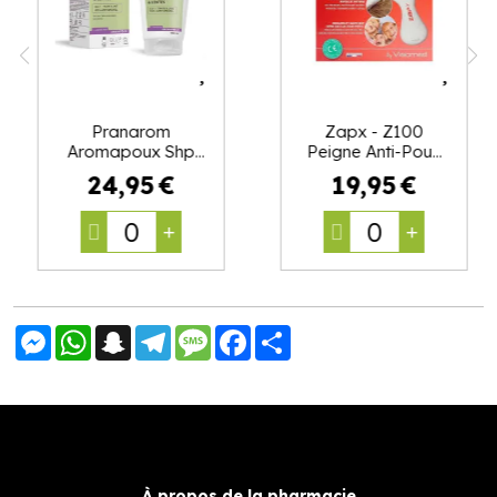
Pranarom
Zapx - Z100
Aromapoux Shp
Peigne Anti-Poux
Traitant 150Ml
Electronique
24
,
95
€
19
,
95
€
0
0
Messenger
WhatsApp
Snapchat
Telegram
Message
Facebook
Partager
À propos de la pharmacie